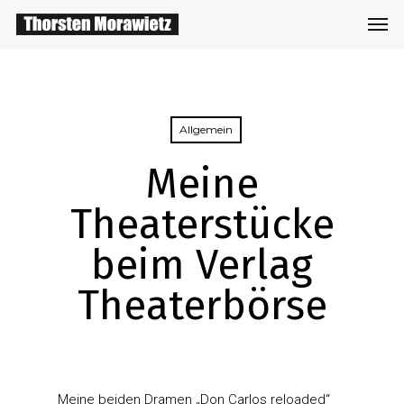
Skip
Men
to
main
content
Allgemein
Meine
Theaterstücke
beim Verlag
Theaterbörse
Meine beiden Dramen „Don Carlos reloaded“